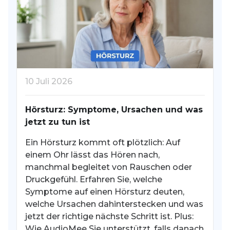
10 Juli 2026
2
Hörsturz: Symptome, Ursachen und was
H
jetzt zu tun ist
p
K
Ein Hörsturz kommt oft plötzlich: Auf
einem Ohr lässt das Hören nach,
W
manchmal begleitet von Rauschen oder
S
Druckgefühl. Erfahren Sie, welche
v
Symptome auf einen Hörsturz deuten,
B
welche Ursachen dahinterstecken und was
d
jetzt der richtige nächste Schritt ist. Plus:
ei
Wie AudioMee Sie unterstützt, falls danach