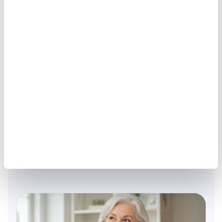
Können Kinder Hörgeräte tragen?
Was ist der Unterschied zwischen
dem WHO-Motto und dem
deutschen Motto 2026?
Wie läuft ein Hörtest für Kinder bei
AudioMee ab?
Weitere spannende Beiträge