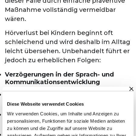
dieser Fälle durch einfache präventive
Maßnahme vollständig vermeidbar
wären.
Hörverlust bei Kindern beginnt oft
schleichend und wird deshalb im Alltag
leicht übersehen. Unbehandelt führt er
jedoch zu erheblichen Folgen:
Verzögerungen in der Sprach- und
Kommunikationsentwicklung
Sinkende schulische Leistungen und
wachsende
Bildungsbarrieren
Diese Webseite verwendet Cookies
Wir verwenden Cookies, um Inhalte und Anzeigen zu
Soziale Isolation
im Klassenraum und
personalisieren, Funktionen für soziale Medien anbieten
in der Peer-Group
zu können und die Zugriffe auf unsere Website zu
Langfristige Auswirkungen auf
analysieren. Außerdem geben wir Informationen zu Ihrer