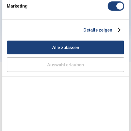
Marketing
Details zeigen
Alle zulassen
Auswahl erlauben
ITC-Hörgeräte günstig kaufen im
AudioMee Shop
ITC-Hörgeräte (In-the-Canal) gehören zu den
bevorzugten Im-Ohr-Hörgeräten, da sie eine
hervorragende Balance zwischen diskretem Design
und erweiterter Funktionalität bieten. Sie sitzen
etwas tiefer im Gehörgang, sind jedoch größer als