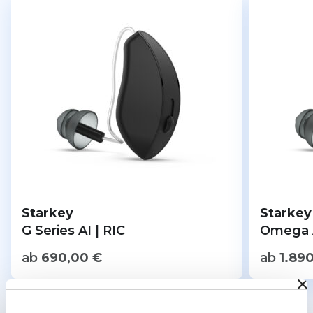
Starkey
Starkey
G Series AI | RIC
Omega A
ab
690,00
€
ab
1.89