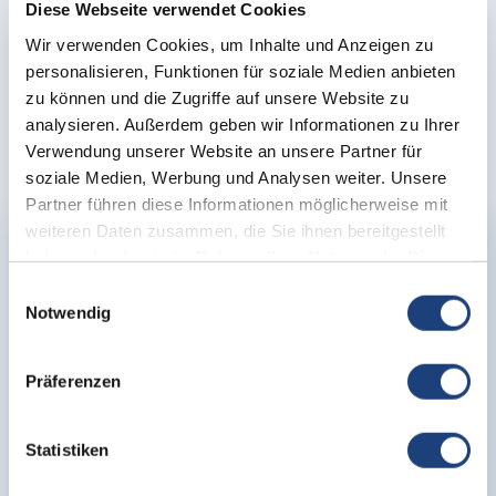
Diese Webseite verwendet Cookies
Wir verwenden Cookies, um Inhalte und Anzeigen zu
personalisieren, Funktionen für soziale Medien anbieten
zu können und die Zugriffe auf unsere Website zu
Was unsere Kunden über uns sagen
analysieren. Außerdem geben wir Informationen zu Ihrer
Verwendung unserer Website an unsere Partner für
soziale Medien, Werbung und Analysen weiter. Unsere
Partner führen diese Informationen möglicherweise mit
weiteren Daten zusammen, die Sie ihnen bereitgestellt
haben oder die sie im Rahmen Ihrer Nutzung der Dienste
17.06.2026
gesammelt haben.
Einwilligungsauswahl
Notwendig
Der Mitarbeiter von AudioMee kam zum
Hausbesuch, sehr freundlich und kompetent.
AudioMee empfehle ich gerne weiter, gerade
Präferenzen
für Menschen, die nicht aus dem Haus
kommen.
Statistiken