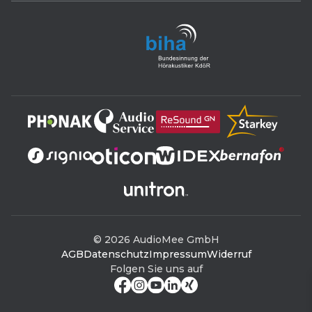
Termin buchen
Kostenloser Hörtest
Hörgeräte-Webshop
Reparatur
Hörgeräte-Marken
Zuschüsse & Preise
Ratgeber
© 2026 AudioMee GmbH
AGB
Datenschutz
Impressum
Widerruf
Folgen Sie uns auf