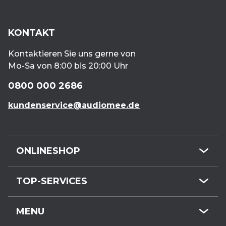
KONTAKT
Kontaktieren Sie uns gerne von
Mo-Sa von 8:00 bis 20:00 Uhr
0800 000 2686
kundenservice@audiomee.de
ONLINESHOP
Mini-Hörgeräte
TOP-SERVICES
HdO-Hörgeräte
Kundenservice
Hörgeräte-Zubehör
MENU
Hörgeräte online
Gehörschutz