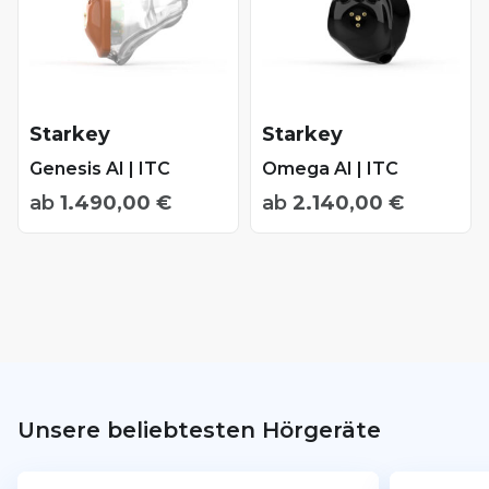
Im-Ohr-Hörgeräte
HdO mit Ex-Hörer (RIC)
HdO mit Schallschlauch
Alle IdO-Hörgeräte
CIC-Hörgeräte
Starkey
Starkey
ITC-Hörgeräte
Genesis AI | ITC
Omega AI | ITC
ITE-Hörgeräte
ab
1.490,00
€
ab
2.140,00
€
Unsere beliebtesten Hörgeräte