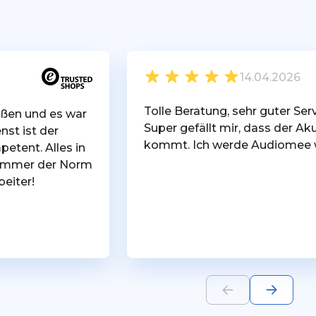
14.04.2026
Tolle Beratung, sehr guter Serv
toßen und es war
Super gefällt mir, dass der A
st ist der
kommt. Ich werde Audiomee w
petent. Alles in
t immer der Norm
beiter!