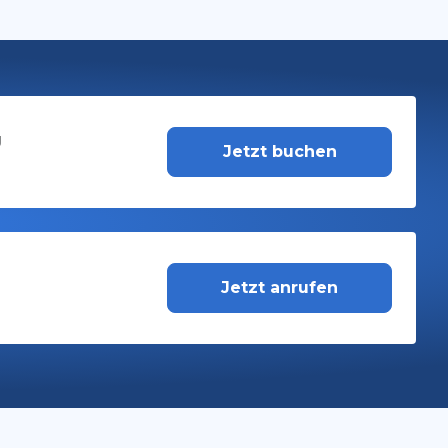
g
Jetzt buchen
-
Jetzt anrufen