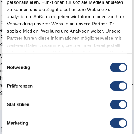
Rückgabe an
kundenservice@audiomee.de
.
personalisieren, Funktionen für soziale Medien anbieten
zu können und die Zugriffe auf unsere Website zu
Für die Rücksendung stellen wir Ihnen ein kostenloses
analysieren. Außerdem geben wir Informationen zu Ihrer
Rücksendeetikett zur Verfügung, das versichert ist und
Verwendung unserer Website an unsere Partner für
einen Track&Trace-Code enthält. Sobald die
soziale Medien, Werbung und Analysen weiter. Unsere
Rücksendung bei uns eingegangen ist, verbuchen wir
Partner führen diese Informationen möglicherweise mit
den Vorgang als Retoure.
weiteren Daten zusammen, die Sie ihnen bereitgestellt
haben oder die sie im Rahmen Ihrer Nutzung der Dienste
Wichtig: Bitte senden Sie keine Hörgeräte an uns
gesammelt haben.
Einwilligungsauswahl
zurück, ohne vorab das Kontaktformular ausgefüllt
Notwendig
oder eine Mail an den Kundenservice gesendet zu
haben.
Da es sich bei Hörgeräten um individuell
angepasste Produkte handelt, gibt es hierfür einen klar
Präferenzen
geregelten Prozess zur Retoure.
Statistiken
Marketing
Rückgabebedingungen für alle