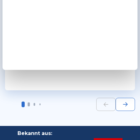
Der Mitarbeiter von AudioMee kam zum
Hausbesuch, sehr freundlich und kompetent.
AudioMee empfehle ich gerne weiter, gerade
für Menschen, die nicht aus dem Haus
kommen.
Bekannt aus: