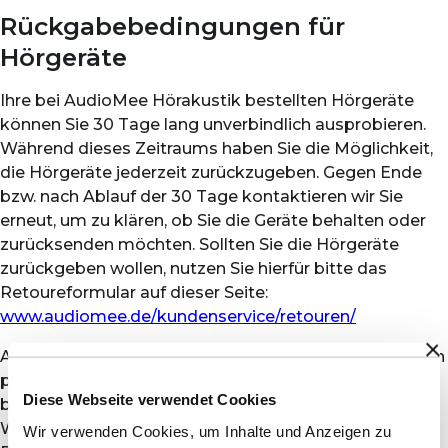
Rückgabebedingungen für
Hörgeräte
Ihre bei AudioMee Hörakustik bestellten Hörgeräte
können Sie 30 Tage lang unverbindlich ausprobieren.
Während dieses Zeitraums haben Sie die Möglichkeit,
die Hörgeräte jederzeit zurückzugeben. Gegen Ende
bzw. nach Ablauf der 30 Tage kontaktieren wir Sie
erneut, um zu klären, ob Sie die Geräte behalten oder
zurücksenden möchten. Sollten Sie die Hörgeräte
zurückgeben wollen, nutzen Sie hierfür bitte das
Retoureformular auf dieser Seite:
www.audiomee.de/kundenservice/retouren/
Alternativ können Sie Ihren Wunsch zur Rückgabe auch
per E-Mail an uns kommunizieren. Senden Sie hierfür
Diese Webseite verwendet Cookies
bitte eine E-Mail mit Ihrem vollständigen Namen,
Wohnadresse und dem Grund Ihrer Hörgeräte-
Wir verwenden Cookies, um Inhalte und Anzeigen zu