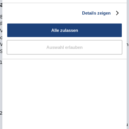
anderen Produkte
Details zeigen
Bei AudioMee Hörakustik können Sie alle anderen
Produkte, wie z.B. Hörgeräte-Zubehör und Hörgeräte-
Alle zulassen
Verbrauchsmaterial innerhalb einer Frist von 14 Tagen
ohne Angabe von Gründen zurückgeben. Um Ihr
Widerrufsrecht auszuüben, bitten wir Sie, die folgenden
Auswahl erlauben
Schritte zu befolgen:
Widerrufserklärung
: Informieren Sie uns innerhalb
von 14 Tagen nach Erhalt der Ware über Ihren
Widerruf. Dies können Sie schriftlich per E-Mail an
kundenservice@audiomee.de
oder per Post an die
folgende Adresse tun:
AudioMee Hörakustik
Am Kaiserkai 69
20457 Hamburg
Rücksendung der Ware
: Nach der Mitteilung über
den Widerruf senden Sie bitte die Ware innerhalb
weiterer 14 Tage an uns zurück. Verwenden Sie hierzu