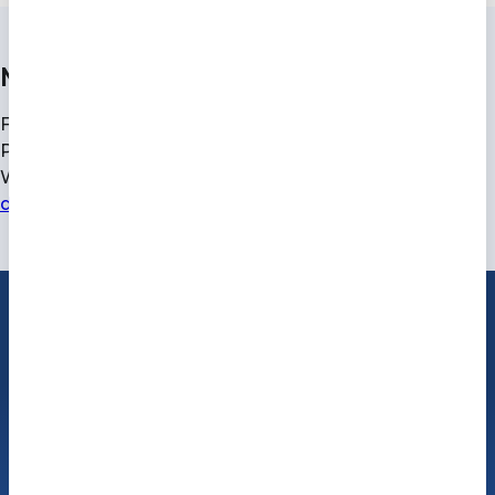
Muster-Widerrufserklärung
Für den Widerruf Ihrer bei AudioMee bestellten
Produkte können Sie auch unsere Muster-
Widerrufserklärung verwenden. Diese finden Sie
unter
diesem Link
.
Wir sind für Sie da
Sollten Sie Fragen zu unseren Produkten, einer
Bestellung oder dem Retoureprozess haben,
melden Sie sich gerne bei uns. Unsere Mitarbeiter
sind montags bis samstags von 08:00 Uhr bis