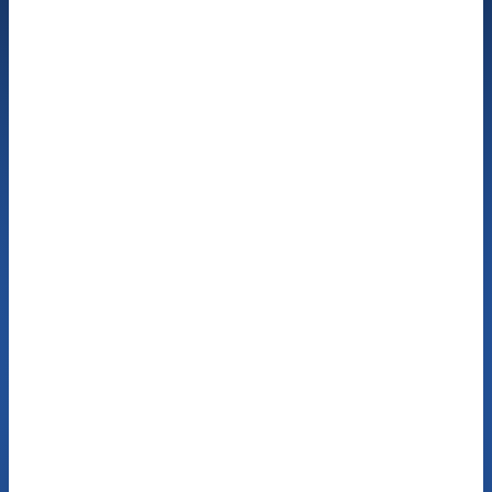
Buchen Sie jetzt Ihren Termin mit unseren Hör-
Experten oder rufen Sie uns einfach an. Gerne
beantworten wir Ihnen alle Fragen. Dieser Service
ist absolut
unverbindlich & kostenfrei
.
Buchen Sie einen
kostenfreien Hörtest
Jetzt buchen