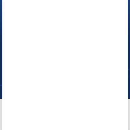
Sind Sie geeignet, Mini-
Hörgeräte zu testen?
Prüfen Sie jetzt, ob Sie geeignet sind, unsere
neuartigen Marken-Hörgeräte
probezutragen. Der Horgeräte-Test ist absolut
kostenfrei und unverbindlich.
Jetzt prüfen
Nahezu unsichtbar