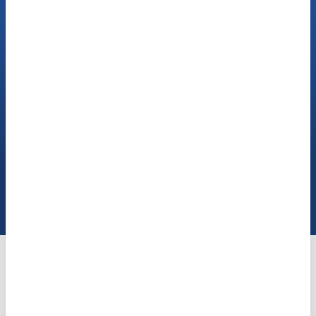
Sprechen Sie mit
unseren Hör Experten
Jetzt anrufen
Häufig gestellte Fragen zu Mini-
Hörgeräten