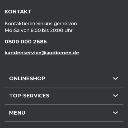
Kunden eingerichtet werden kann. Dieser
KONTAKT
Vorgang muss begründet werden, z. B. durch
eine medizinische Indikation oder durch
Kontaktieren Sie uns gerne von
eingeschränkte Mobilität.
Mo-Sa von 8:00 bis 20:00 Uhr
0800 000 2686
kundenservice@audiomee.de
ONLINESHOP
Mini-Hörgeräte
TOP-SERVICES
HdO-Hörgeräte
Kundenservice
Hörgeräte-Zubehör
MENU
Hörgeräte online
Gehörschutz
Termin buchen
Kostenloser Hörtest