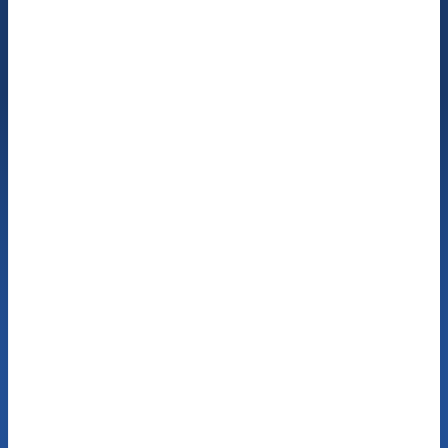
Jetzt Hörtest zu Hause
buchen!
Buchen Sie einen Termin zum kostenlosen Hörtest
mit unseren Hör-Experten. Wir kommen direkt zu
Ihnen. Der Termin findet ganz bequem bei Ihnen
vor Ort statt.
Buchen Sie einen
kostenfreien Hörtest