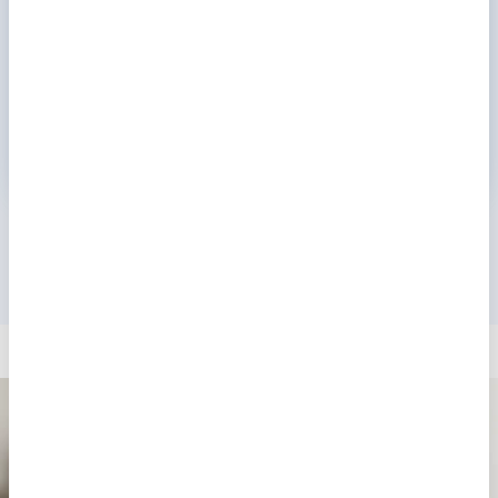
Die Besonderheit bei AudioMee ist, dass wir
Ihnen in der Regel direkt im Anschluss an den
Hörtest Ihre neuen Hörgeräte individuell
anpassen können, denn unsere Mitarbeiter
bringen eine große Auswahl moderner
Hörgeräte mit zu Ihnen nach Hause.
Jetzt Termin buchen