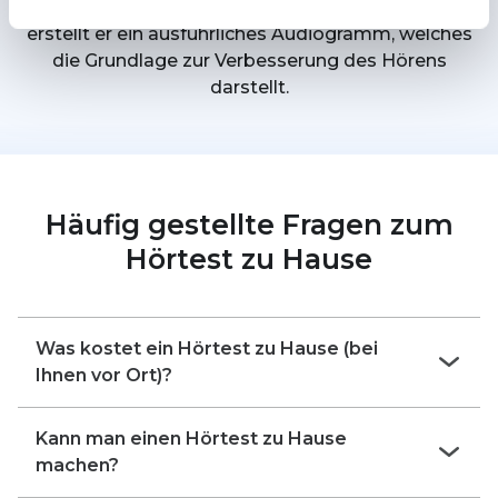
spätere Anpassung der Hörgeräte zuständig ist,
erstellt er ein ausführliches Audiogramm, welches
die Grundlage zur Verbesserung des Hörens
darstellt.
Häufig gestellte Fragen zum
Hörtest zu Hause
Was kostet ein Hörtest zu Hause (bei
Ihnen vor Ort)?
Der Premium-Hörtest ist bei AudioMee immer
Kann man einen Hörtest zu Hause
kostenfrei und unverbindlich. Unsere
machen?
professionellen Hörtests werden zudem