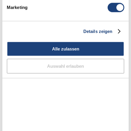
Marketing
Details zeigen
Kostenfreier Hörtest direkt bei
Ihnen zu Hause
Alle zulassen
Der profesionelle und ultrapräzise Hörtest vor Ort
ist bei AudioMee immer kostenlos und
Auswahl erlauben
unverbindlich. Unsere professionellen Hörtests
werden zudem immer von ausgebildeten
Hörakustikern
und mit modernsten
technologischen Geräten durchgeführt.
Sparen Sie mit dem Hörtest zu Hause Zeit und
Geld, denn unsere Mitarbeiter kommen kostenlos
zu Ihnen. Wir analysieren Ihr persönliches
Hörumfeld und stimmen die Ergebnisse perfekt