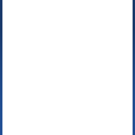
Jetzt kostenfreien
Beratungstermin buchen
Unsere Hör-Experten beraten Sie fachkompetent,
persönlich und unverbindlich zu optimalem Hören
und den Möglichkeiten, Hörgeräte per App zu
steuern. Buchen Sie einfach einen Termin oder
kontaktieren Sie uns telefonisch.
Jetzt kostenfreie
Beratung buchen