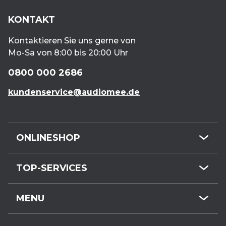
KONTAKT
Kontaktieren Sie uns gerne von
Mo-Sa von 8:00 bis 20:00 Uhr
0800 000 2686
kundenservice@audiomee.de
ONLINESHOP
Mini-Hörgeräte
TOP-SERVICES
HdO-Hörgeräte
Kundenservice
Hörgeräte-Zubehör
MENU
Hörgeräte online
Gehörschutz
Termin buchen
Kostenloser Hörtest