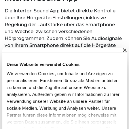
Die Interton Sound App bietet direkte Kontrolle
über Ihre Hörgeräte-Einstellungen, inklusive
Regelung der Lautstärke über das Smartphone
und Wechsel zwischen verschiedenen
Hörprogrammen. Zudem können Sie Audiosignale
von Ihrem Smartphone direkt auf die Hörgeräte
streamen, bspw. Musik und Podcasts.
Interton Sound App: Die
Diese Webseite verwendet Cookies
Funktionen
Wir verwenden Cookies, um Inhalte und Anzeigen zu
personalisieren, Funktionen für soziale Medien anbieten
zu können und die Zugriffe auf unsere Website zu
analysieren. Außerdem geben wir Informationen zu Ihrer
Verwendung unserer Website an unsere Partner für
soziale Medien, Werbung und Analysen weiter. Unsere
Partner führen diese Informationen möglicherweise mit
weiteren Daten zusammen, die Sie ihnen bereitgestellt
haben oder die sie im Rahmen Ihrer Nutzung der Dienste