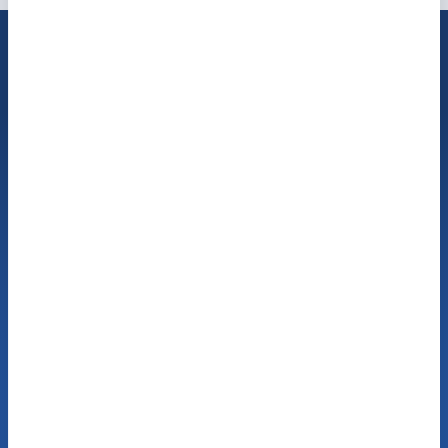
Finden Sie Ihre Alternative
zu Interton
Sie haben noch Interton-Hörgeräte und sind bereit
für einen Wechsel? Unsere Hör-Experten beraten
Sie unverbindlich und kostenfrei zu den
Möglichkeiten.
Jetzt kostenfreie
Beratung buchen