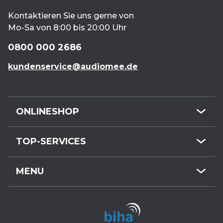
Marke zur gleichen Muttergesellschaft gehört.
Kontaktieren Sie uns gerne von
Mo-Sa von 8:00 bis 20:00 Uhr
0800 000 2686
kundenservice@audiomee.de
ONLINESHOP
Mini-Hörgeräte
TOP-SERVICES
HdO-Hörgeräte
Kundenservice
Hörgeräte-Zubehör
MENU
Hörgeräte online
Gehörschutz
Termin buchen
Kostenloser Hörtest
Hörgeräte-Webshop
Reparatur