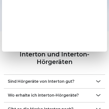
Häufig gestellte Fragen zu
Interton und Interton-
Hörgeräten
Sind Hörgeräte von Interton gut?
Grundsätzlich zählt Interton zu den
Wo erhalte ich interton-Hörgeräte?
renommierten Herstellern auf dem Hörgeräte-
Markt. Jedoch wurde der Vertrieb in
In Deutschland gibt es für Interton keinen
Deutschland und vielen weiteren europäischen