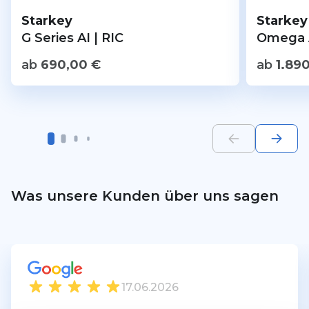
Starkey
Starkey
G Series AI | RIC
Omega A
ab
690,00
€
ab
1.89
Was unsere Kunden über uns sagen
17.06.2026