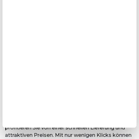
Sie von unserem umfassenden Service, um Ihre
Hörgeräte optimal zu pflegen und in bestem
Zustand zu halten. Buchen Sie bei Fragen oder
Interesse zu unseren Hörgeräten oder
Zubehörprodukten gerne unverbindlich und
kostenlos einen
Beratungstermin
beim AudioMee
Kundenservice.
Jetzt Trockenboxen für Hörgeräte im
AudioMee Onlineshop bestellen
Bestellen Sie Ihre Trockenbox für Hörgeräte noch
heute im AudioMee Onlineshop und schützen Sie
Ihre Geräte zuverlässig vor Feuchtigkeit und
Verunreinigungen. Wählen Sie aus unseren
hochwertigen Modellen, wie der
Starkey Dry Cap
UV 3
und den
Dreve OtoVita Trockenboxen
, und
profitieren Sie von einer schnellen Lieferung und
attraktiven Preisen. Mit nur wenigen Klicks können