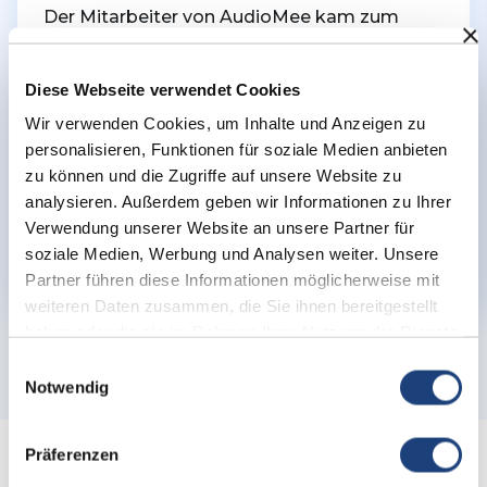
Der Mitarbeiter von AudioMee kam zum
Hausbesuch, sehr freundlich und kompetent.
AudioMee empfehle ich gerne weiter, gerade
Diese Webseite verwendet Cookies
für Menschen, die nicht aus dem Haus
kommen.
Wir verwenden Cookies, um Inhalte und Anzeigen zu
personalisieren, Funktionen für soziale Medien anbieten
zu können und die Zugriffe auf unsere Website zu
analysieren. Außerdem geben wir Informationen zu Ihrer
Verwendung unserer Website an unsere Partner für
soziale Medien, Werbung und Analysen weiter. Unsere
Partner führen diese Informationen möglicherweise mit
weiteren Daten zusammen, die Sie ihnen bereitgestellt
haben oder die sie im Rahmen Ihrer Nutzung der Dienste
gesammelt haben.
Einwilligungsauswahl
Notwendig
Präferenzen
Trockenboxen für Hörgeräte – Schutz