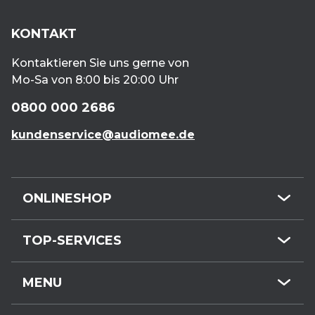
KONTAKT
Kontaktieren Sie uns gerne von
Mo-Sa von 8:00 bis 20:00 Uhr
0800 000 2686
kundenservice@audiomee.de
ONLINESHOP
Mini-Hörgeräte
TOP-SERVICES
HdO-Hörgeräte
Kundenservice
Hörgeräte-Zubehör
MENU
Hörgeräte online
Gehörschutz
Termin buchen
Kostenloser Hörtest