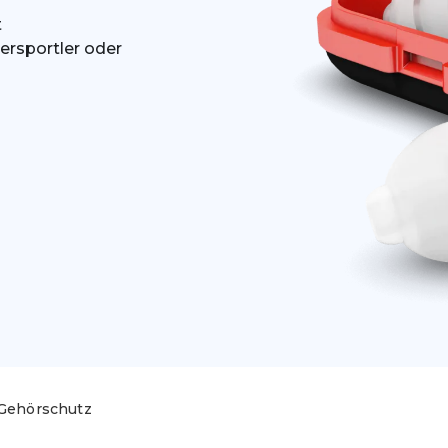
t
sersportler oder
 Gehörschutz