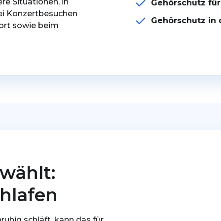
re Situationen, in
Gehörschutz für
bei Konzertbesuchen
Gehörschutz in 
ort sowie beim
wählt:
hlafen
uhig schläft, kann das für