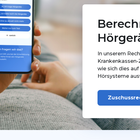
Berech
Hörger
In unserem Rechn
Krankenkassen-Zu
wie sich dies auf
Hörsysteme ausw
Zuschussre