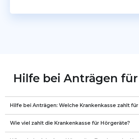
Hilfe bei Anträgen fü
Hilfe bei Anträgen: Welche Krankenkasse zahlt fü
Alle Krankenkassen haben festgelegte Pauschalen fü
Wie viel zahlt die Krankenkasse für Hörgeräte?
gesetzliche Krankenkassen gibt es einheitliche Festb
Krankenkassen sind die Zuzahlungen (abhängig u. a.
In Deutschland beträgt die Höhe der Krankenkassen-