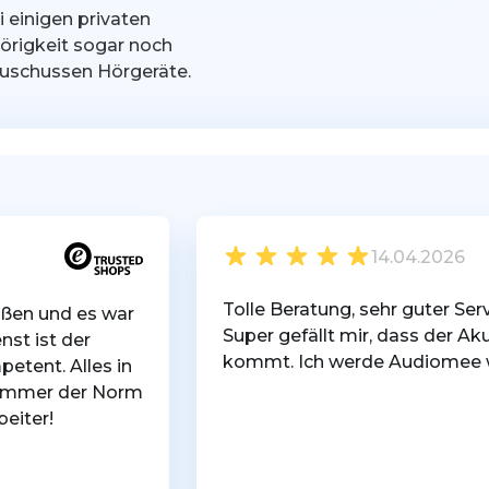
ei einigen privaten
örigkeit sogar noch
ezuschussen Hörgeräte.
14.04.2026
Tolle Beratung, sehr guter Serv
toßen und es war
Super gefällt mir, dass der A
st ist der
kommt. Ich werde Audiomee w
petent. Alles in
t immer der Norm
beiter!