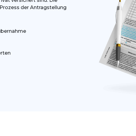
vat versichert sind. Die
rozess der Antragstellung
nübernahme
erten