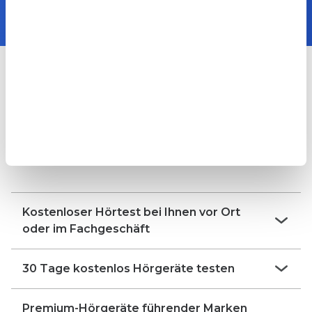
Unsere exklusiven Leistungen
für Sie
Der Vergleich zwischen AudioMee und anderen
Hörakustikern
Kostenloser Hörtest bei Ihnen vor Ort
oder im Fachgeschäft
30 Tage kostenlos Hörgeräte testen
AudioMee:
Andere:
ja
manche
Premium-Hörgeräte führender Marken