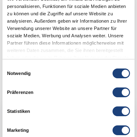
personalisieren, Funktionen für soziale Medien anbieten
zu können und die Zugriffe auf unsere Website zu
analysieren. Außerdem geben wir Informationen zu Ihrer
Verwendung unserer Website an unsere Partner für
soziale Medien, Werbung und Analysen weiter. Unsere
3. Hörgeräte 30 Tage testen
Partner führen diese Informationen möglicherweise mit
weiteren Daten zusammen, die Sie ihnen bereitgestellt
30 Tage
kostenfrei und unverbindlich
testen:
haben oder die sie im Rahmen Ihrer Nutzung der Dienste
Nehmen Sie Ihre Hörgeräte mit in den Alltag und
gesammelt haben.
überzeugen Sie sich in aller Ruhe selbst.
Einwilligungsauswahl
Notwendig
Präferenzen
Statistiken
Marketing