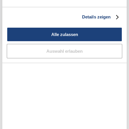
Details zeigen
Alle zulassen
Auswahl erlauben
So funktioniert’s:
Der Hausbesuch-Service
von AudioMee im Video
Unsere
Hörakustik-Meister
kommen bequem zu
Ihnen nach Hause. Sie müssen nichts weiter tun,
als uns die Tür zu öffnen.
Was wir im
Hausbesuch-Service
alles für Sie tun,
erfahren Sie in diesem Video.